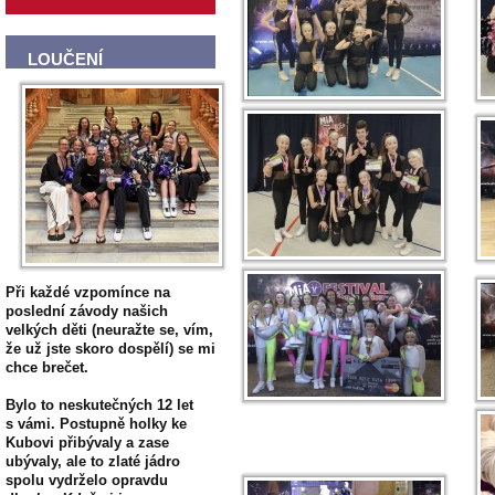
LOUČENÍ
Při každé vzpomínce na
poslední závody našich
velkých děti (neuražte se, vím,
že už jste skoro dospělí) se mi
chce brečet.
Bylo to neskutečných 12 let
s vámi. Postupně holky ke
Kubovi přibývaly a zase
ubývaly, ale to zlaté jádro
spolu vydrželo opravdu