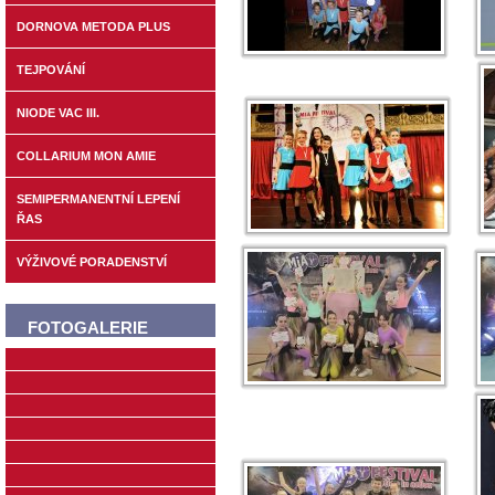
DORNOVA METODA PLUS
TEJPOVÁNÍ
NIODE VAC III.
COLLARIUM MON AMIE
SEMIPERMANENTNÍ LEPENÍ
ŘAS
VÝŽIVOVÉ PORADENSTVÍ
FOTOGALERIE