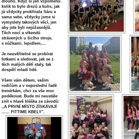
dlouho. Když si jen vzpomenu
kolik to bylo drezů a kulis, jak
já vždycky proklínala Sáru a
sama sebe, vždycky jsme si
vymyslely takových věcí, jen
aby jste byli nejúžasnější.
Těch nocí a víkendů
strávených u šicího stroje,
s nůžkami, lepidlem,…
Je neuvěřitelné se probírat
fotkami a sledovat, jak se z
těch malých dětí staly, tak
dospělí mladí lidé.
Všem vám dětem, vašim
rodičům a v neposlední řadě
trenérkám, chci za vše moc
poděkovat. Bude mi neustále
znít v hlavě hláška ze závodů:
,,A PRVNÍ MÍSTO ZÍSKÁVAJÍ
…… FITTIME KBELY".