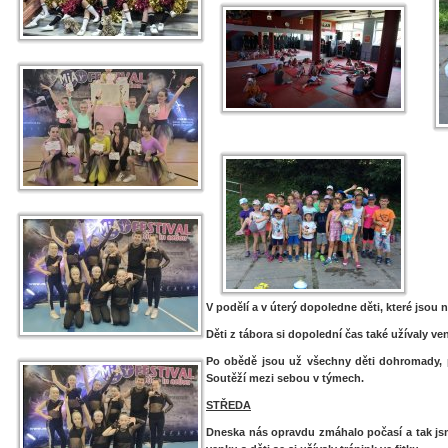
V podělí a v úterý dopoledne děti, které jsou 
Děti z tábora si dopolední čas také užívaly ve
Po obědě jsou už všechny děti dohromady, pr
Soutěží mezi sebou v týmech.
STŘEDA
Dneska nás opravdu zmáhalo počasí a tak jsm