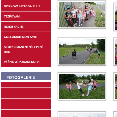
DORNOVA METODA PLUS
TEJPOVÁNÍ
NIODE VAC III.
COLLARIUM MON AMIE
SEMIPERMANENTNÍ LEPENÍ
ŘAS
VÝŽIVOVÉ PORADENSTVÍ
FOTOGALERIE