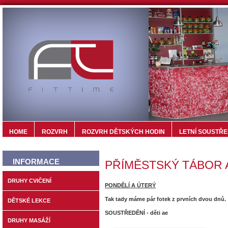
HOME
ROZVRH
ROZVRH DĚTSKÝCH HODIN
LETNÍ SOUSTŘE
INFORMACE
PŘÍMĚSTSKÝ TÁBOR A
DRUHY CVIČENÍ
PONDĚLÍ A ÚTERÝ
Tak tady máme pár fotek z prvních dvou dnů.
DĚTSKÉ LEKCE
SOUSTŘEDĚNÍ - děti ae
DRUHY MASÁŽÍ