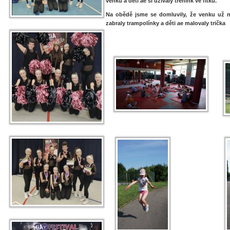
venku a děti ae si užívaly trénink ve fitku.
Na obědě jsme se domluvily, že venku už ne
zabraly trampolínky a děti ae malovaly trička