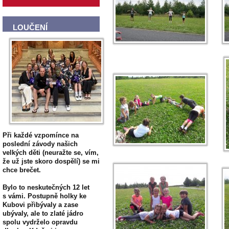
LOUČENÍ
Při každé vzpomínce na
poslední závody našich
velkých děti (neuražte se, vím,
že už jste skoro dospělí) se mi
chce brečet.
Bylo to neskutečných 12 let
s vámi. Postupně holky ke
Kubovi přibývaly a zase
ubývaly, ale to zlaté jádro
spolu vydrželo opravdu