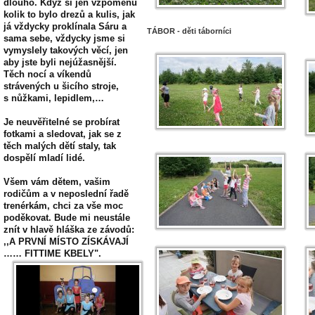
dlouho. Když si jen vzpomenu
kolik to bylo drezů a kulis, jak
já vždycky proklínala Sáru a
TÁBOR - děti táborníci
sama sebe, vždycky jsme si
vymyslely takových věcí, jen
aby jste byli nejúžasnější.
Těch nocí a víkendů
strávených u šicího stroje,
s nůžkami, lepidlem,…
Je neuvěřitelné se probírat
fotkami a sledovat, jak se z
těch malých dětí staly, tak
dospělí mladí lidé.
Všem vám dětem, vašim
rodičům a v neposlední řadě
trenérkám, chci za vše moc
poděkovat. Bude mi neustále
znít v hlavě hláška ze závodů:
,,A PRVNÍ MÍSTO ZÍSKÁVAJÍ
…… FITTIME KBELY".