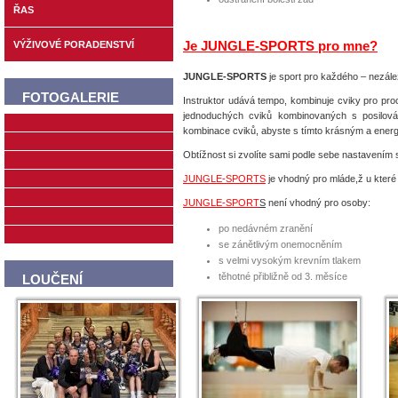
ŘAS
Je JUNGLE-SPORTS pro mne?
VÝŽIVOVÉ PORADENSTVÍ
JUNGLE-SPORTS
je sport pro každého – nezálež
FOTOGALERIE
Instruktor udává tempo, kombinuje cviky pro pro
jednoduchých cviků kombinovaných s posilován
kombinace cviků, abyste s tímto krásným a energ
Obtížnost si zvolíte sami podle sebe nastavením 
JUNGLE-SPORTS
je vhodný pro mláde,ž u které 
JUNGLE-SPORT
S
není vhodný pro osoby:
po nedávném zranění
se zánětlivým onemocněním
s velmi vysokým krevním tlakem
těhotné přibližně od 3. měsíce
LOUČENÍ