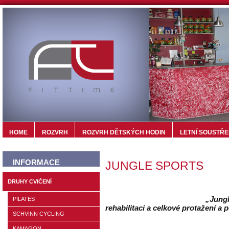
HOME
ROZVRH
ROZVRH DĚTSKÝCH HODIN
LETNÍ SOUSTŘE
INFORMACE
JUNGLE SPORTS
DRUHY CVIČENÍ
„Jungle spo
PILATES
rehabilitaci a celkové protažení a po
SCHVINN CYCLING
KAMAGON