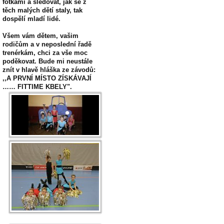
fotkami a sledovat, jak se z
těch malých dětí staly, tak
dospělí mladí lidé.
Všem vám dětem, vašim
rodičům a v neposlední řadě
trenérkám, chci za vše moc
poděkovat. Bude mi neustále
znít v hlavě hláška ze závodů:
,,A PRVNÍ MÍSTO ZÍSKÁVAJÍ
…… FITTIME KBELY".