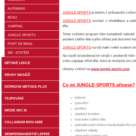
ALPINNING
JUNGLE-SPORTS
je jedním z průkopníků cvičení
BOSU
JUNGLE-SPORTS
vychází z rehabilitace a nab
těla.
JUMPING
Tento cvičební program Vám kompletně nahradí
JUNGLE SPORTS
posílení celého těla a jeho středu pod dozorem ins
PORT DE BRAS
JUNGLE-SPORTS
rozvíjí malé i velké svalové s
SM - SYSTÉM
Na rozdíl od posilovacích strojů v posilovně 
cviku zapojuje střed těla, který je nezbytný pro z
DĚTSKÉ LEKCE
Ukázky cvičení na
www.jungle-sports.com
DRUHY MASÁŽÍ
Co mi JUNGLE-SPORTS přinese?
DORNOVA METODA PLUS
hubnutí
TEJPOVÁNÍ
zpevnění
posílení
NIODE VAC III.
zlepšení kondice
tvarování celého těla
COLLARIUM MON AMIE
optimalizování funkce kardivalulárního s
zlepšení nálady
SEMIPERMANENTNÍ LEPENÍ
odstranění bolesti zad