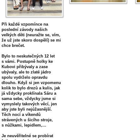
Při každé vzpomínce na
poslední závody našich
velkých děti (neuražte se, vím,
že už jste skoro dospělí) se mi
chce brečet.
Bylo to neskutečných 12 let
s vámi. Postupně holky ke
Kubovi přibývaly a zase
ubývaly, ale to zlaté jádro
spolu vydrželo opravdu
dlouho. Když si jen vzpomenu
kolik to bylo drezů a kulis, jak
já vždycky proklínala Sáru a
sama sebe, vždycky jsme si
vymyslely takových věcí, jen
aby jste byli nejúžasnější.
Těch nocí a víkendů
strávených u šicího stroje,
s nůžkami, lepidlem,…
Je neuvěřitelné se probírat