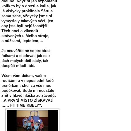
dlouho. Když si jen vzpomenu
kolik to bylo drezů a kulis, jak
já vždycky proklínala Sáru a
sama sebe, vždycky jsme si
vymyslely takových věcí, jen
aby jste byli nejúžasnější.
Těch nocí a víkendů
strávených u šicího stroje,
s nůžkami, lepidlem,…
Je neuvěřitelné se probírat
fotkami a sledovat, jak se z
těch malých dětí staly, tak
dospělí mladí lidé.
Všem vám dětem, vašim
rodičům a v neposlední řadě
trenérkám, chci za vše moc
poděkovat. Bude mi neustále
znít v hlavě hláška ze závodů:
,,A PRVNÍ MÍSTO ZÍSKÁVAJÍ
…… FITTIME KBELY".