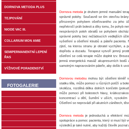
DORNOVA METODA PLUS
Dornova metoda
je druhem jemné manuální terapi
správné polohy. Současně se tím otevřou brány 
TEJPOVÁNÍ
přirozeným pohybem ošetřovaného za jeho úča
nepřekročí práh bolesti a díky tomu, že pohyb ne
NIODE VAC III.
nesprávných poloh obratlů se pohybem obchází
správné polohy bez nežádoucích vedlejších účin
COLLARIUM MON AMIE
vyšetření a ošetření kloubů a páteře pacienta.
zjistí, na kterou stranu je obratel vychýlen,
dopředu a dozadu. Terapeut vytvoří jemný proti
SEMIPERMANENTNÍ LEPENÍ
ošetření se celá terapie může doplnit tzv. Breu
ŘAS
jemná energetická masáž akupresurních bodů a 
samotným napravováním páteře, aby došlo k uvol
VÝŽIVOVÉ PORADENSTVÍ
Dornovou metodou
mohou být ošetřeni téměř vš
statiku těla, může pomoci u různých potíží a boles
FOTOGALERIE
skolióza, rozdílná délka dolních končetin (poku
může pomoci při bolestech hlavy, krátkozrakosti
koncentrací u dětí, šumění v uších, vysokém kr
Ošetření se neprovádí při akutních zánětech, těs
Dornova metoda
je jednoduchá a efektivní mož
spolupráce a pomoc pacienta, který si musí být 
výsledků je také nutné, aby každý člověk poznal