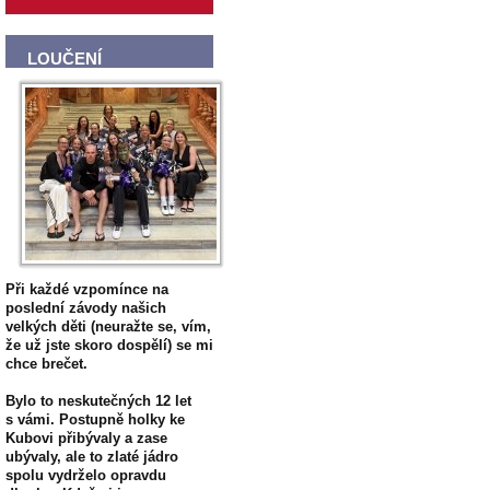
LOUČENÍ
Při každé vzpomínce na
poslední závody našich
velkých děti (neuražte se, vím,
že už jste skoro dospělí) se mi
chce brečet.
Bylo to neskutečných 12 let
s vámi. Postupně holky ke
Kubovi přibývaly a zase
ubývaly, ale to zlaté jádro
spolu vydrželo opravdu