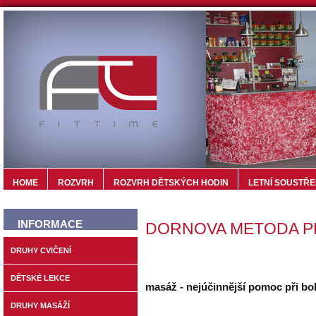
HOME
ROZVRH
ROZVRH DĚTSKÝCH HODIN
LETNÍ SOUSTŘE
INFORMACE
DORNOVA METODA P
DRUHY CVIČENÍ
Dornova metoda PL
DĚTSKÉ LEKCE
masáž - nejúčinnější pomoc při bo
DRUHY MASÁŽÍ