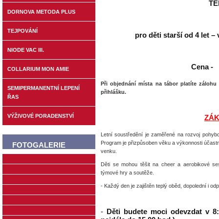
TE
DORNOVA METODA PLUS
TEJPOVÁNÍ
pro děti starší od 4 let 
NIODE VAC III.
Cena - 3
COLLARIUM MON AMIE
Při objednání místa na tábor platíte zálohu
SEMIPERMANENTNÍ LEPENÍ
přihlášku.
ŘAS
VÝŽIVOVÉ PORADENSTVÍ
ZÁK
Letní soustředění je zaměřené na rozvoj pohybový
Program je přizpůsoben věku a výkonnosti účastní
FOTOGALERIE
venku.
Děti se mohou těšit na cheer a aerobikové ses
týmové hry a soutěže.
- Každý den je zajištěn teplý oběd, dopolední i od
-
Děti budete moci odevzdat v 8: