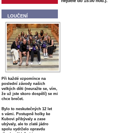
nejdéle do 15.00 hod.).
LOUČENÍ
Při každé vzpomínce na
poslední závody našich
velkých děti (neuražte se, vím,
že už jste skoro dospělí) se mi
chce brečet.
Bylo to neskutečných 12 let
s vámi. Postupně holky ke
Kubovi přibývaly a zase
ubývaly, ale to zlaté jádro
spolu vydrželo opravdu