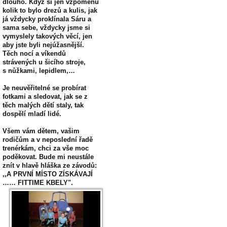
dlouho. Když si jen vzpomenu
kolik to bylo drezů a kulis, jak
já vždycky proklínala Sáru a
sama sebe, vždycky jsme si
vymyslely takových věcí, jen
aby jste byli nejúžasnější.
Těch nocí a víkendů
strávených u šicího stroje,
s nůžkami, lepidlem,…
Je neuvěřitelné se probírat
fotkami a sledovat, jak se z
těch malých dětí staly, tak
dospělí mladí lidé.
Všem vám dětem, vašim
rodičům a v neposlední řadě
trenérkám, chci za vše moc
poděkovat. Bude mi neustále
znít v hlavě hláška ze závodů:
,,A PRVNÍ MÍSTO ZÍSKÁVAJÍ
…… FITTIME KBELY".