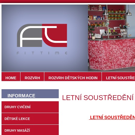
HOME
ROZVRH
ROZVRH DĚTSKÝCH HODIN
LETNÍ SOUSTŘE
INFORMACE
LETNÍ SOUSTŘEDĚNÍ 
DRUHY CVIČENÍ
LETNÍ SOUSTŘEDĚN
DĚTSKÉ LEKCE
DRUHY MASÁŽÍ